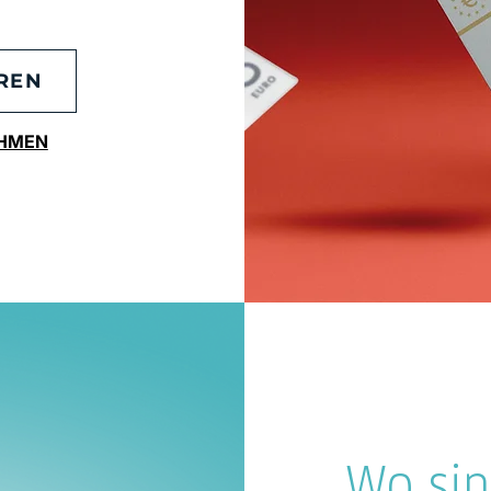
EREN
EHMEN
Wo sin