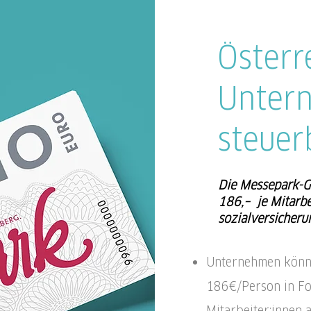
Österr
Unter
steuer
Die Messepark-Gu
186,– je Mitarbe
sozialversicherun
Unternehmen könne
186€/Person in Fo
Mitarbeiter:innen 