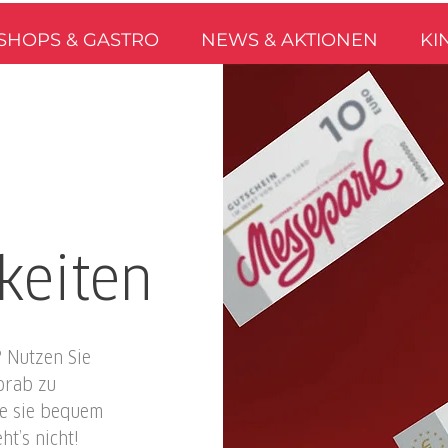
SHOPS & GASTRO
NEWS & AKTIONEN
KI
keiten
 Nutzen Sie
orab zu
ie sie bequem
t’s nicht!