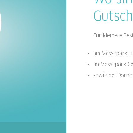
Gutsch
Für kleinere Bes
am Messepark-I
im Messepark C
sowie bei Dornb